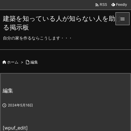

Feedly
RSS
建築を知っている人が知らない人を助け

る掲示板

メニュ
自分の家を作るならこうします・・・

サイド


ホーム
>

編集
前へ

次へ
編集

検索

2024年5月16日
[wpuf_edit]