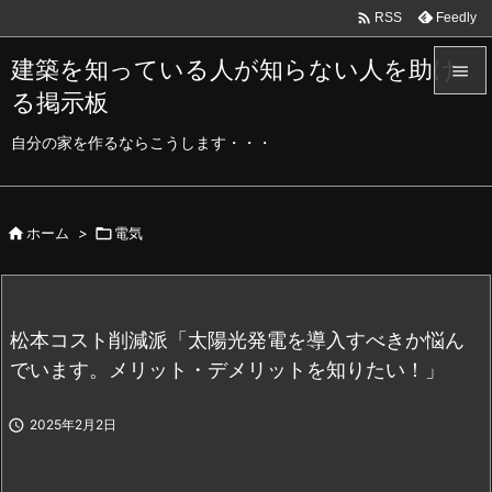

Feedly
RSS
建築を知っている人が知らない人を助け

る掲示板

メニュ
自分の家を作るならこうします・・・

サイド


ホーム
>

電気
前へ

次へ
松本コスト削減派「太陽光発電を導入すべきか悩ん

検索
でいます。メリット・デメリットを知りたい！」

2025年2月2日